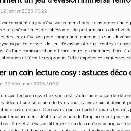
ment un jeu d'évasion immersif renforce
 12 janvier 2026 00:22
vrir comment un jeu d'évasion immersif peut transformer une équi
rer les mécanismes de cohésion et de performance collective da
vers des jeux d’évasion pour comprendre pourquoi ils sont devenu
ynamique collective Un jeu d’évasion offre un contexte uniqu
cessité d’une communication efficace entre les membres. Face à 
ollaboration et l’écoute réciproque. Cette expérience immersive e
er un coin lecture cosy : astuces déco e
di 27 décembre 2025 10:30
 un coin lecture cosy chez soi, c’est s’offrir un espace de déte
es déco et une sélection de livres choisis avec soin, il devient 
ritable havre de paix. Découvrez dans cet article toutes les clé
oisir l’emplacement idéal La sélection de l’emplacement pour un 
en-être et à l’évasion littéraire. L’un des critères principaux rest
et réduit la fatigue visuelle. Toutefois, il est judicieux de prévoir.