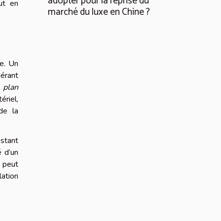
adopter pour la reprise du
ut en
marché du luxe en Chine ?
ie. Un
érant
e
plan
ériel,
de la
estant
é d’un
n peut
ation