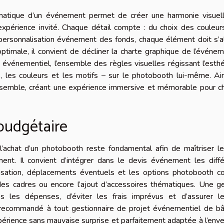
matique d’un événement permet de créer une harmonie visuell
’expérience invité. Chaque détail compte : du choix des couleur
 personnalisation événement des fonds, chaque élément doit s’a
timale, il convient de décliner la charte graphique de l’événe
événementiel, l’ensemble des règles visuelles régissant l’esth
 les couleurs et les motifs – sur le photobooth lui-même. Ain
’ensemble, créant une expérience immersive et mémorable pour 
 budgétaire
 l’achat d’un photobooth reste fondamental afin de maîtriser l
nt. Il convient d’intégrer dans le devis événement les diffé
tilisation, déplacements éventuels et les options photobooth 
 des cadres ou encore l’ajout d’accessoires thématiques. Une g
es les dépenses, d’éviter les frais imprévus et d’assurer l
t recommandé à tout gestionnaire de projet événementiel de bâ
expérience sans mauvaise surprise et parfaitement adaptée à l’env