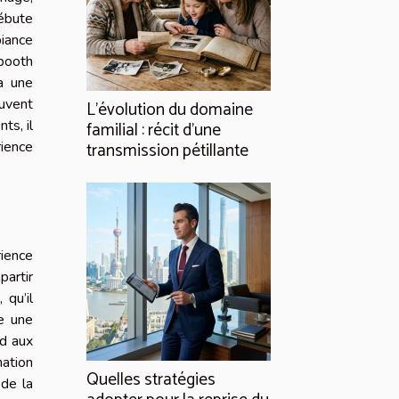
débute
biance
obooth
a une
uvent
L’évolution du domaine
ts, il
familial : récit d’une
transmission pétillante
ience
ience
partir
 qu’il
re une
nd aux
mation
Quelles stratégies
 de la