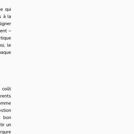
e qui
s à la
ligner
ment –
étique
si, le
chaque
e coût
rents
comme
estion
e bon
tir un
ergure