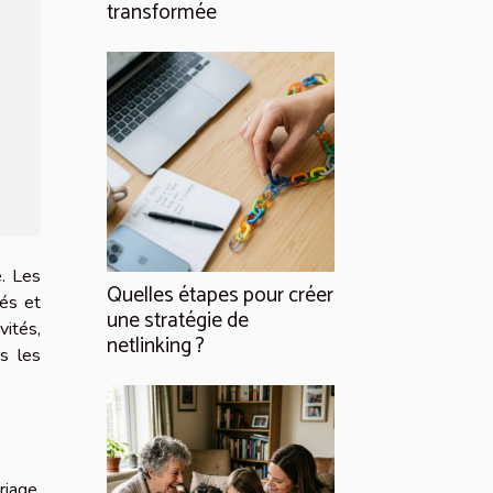
transformée
. Les
Quelles étapes pour créer
tés et
une stratégie de
vités,
netlinking ?
s les
riage,