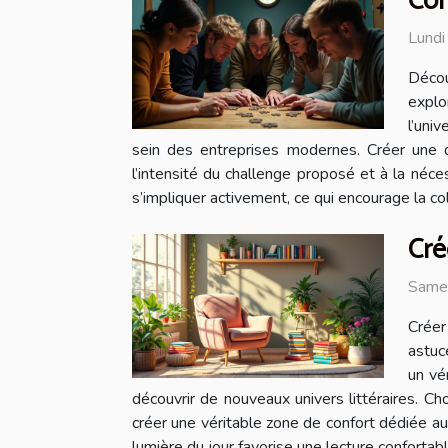
Com
Lundi
Décou
explo
l’uni
sein des entreprises modernes. Créer une d
l’intensité du challenge proposé et à la né
s’impliquer activement, ce qui encourage la c
Cré
Same
Créer
astuc
un vé
découvrir de nouveaux univers littéraires. Ch
créer une véritable zone de confort dédiée au bi
lumière du jour favorise une lecture confortable 