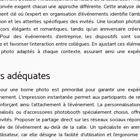
 privée exigent chacun une approche différente. Cette analyse 
nt clé où l’expert en organisation d’événements identifie l’am
union et les attentes spécifiques des invités. Une location phot
cors élégants et romantiques, tandis qu’un anniversaire créer
Pour des événements d’entreprise, les dispositifs sont so
et favoriser l’interaction entre collègues. En ajustant ces élémen
s photo adaptés à chaque contexte, assurant ainsi une expér
tés adéquates
pour une borne photo est primordial pour garantir une expér
ement. L'impression instantanée permet aux participants de re
orçant ainsi l’attachement à l’événement. La personnalisation,
nalisés ou d’accessoires photobooth spécialement choisis, off
invités. Proposer le partage direct sur les réseaux sociaux répo
tée de l’événement au-delà de la salle. Un spécialiste en ani
lisateur, car elle désigne la facilité d’utilisation et l’ergonomie