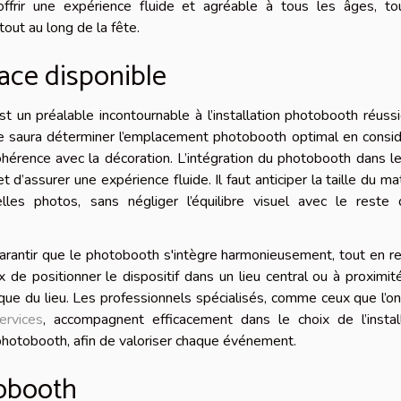
ffrir une expérience fluide et agréable à tous les âges, to
out au long de la fête.
ace disponible
t un préalable incontournable à l’installation photobooth réuss
e saura déterminer l’emplacement photobooth optimal en consid
la cohérence avec la décoration. L’intégration du photobooth dans l
’assurer une expérience fluide. Il faut anticiper la taille du mat
les photos, sans négliger l’équilibre visuel avec le reste 
arantir que le photobooth s'intègre harmonieusement, tout en r
eux de positionner le dispositif dans un lieu central ou à proximit
ique du lieu. Les professionnels spécialisés, comme ceux que l’o
ervices
, accompagnent efficacement dans le choix de l’install
photobooth, afin de valoriser chaque événement.
tobooth