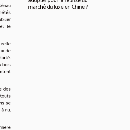
adopter pour la reprise du
tériau
marché du luxe en Chine ?
iétés
bilier
el, le
urelle
aux de
arté.
u bois
entent
ue des
atouts
ons se
 à nu,
umière