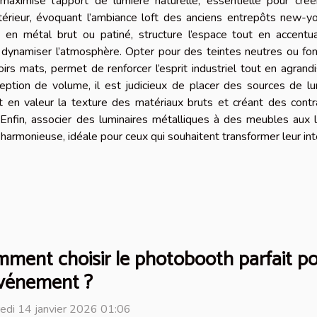
 maximise l’apport de lumière naturelle, essentielle pour cré
extérieur, évoquant l’ambiance loft des anciens entrepôts new-yo
en métal brut ou patiné, structure l’espace tout en accentua
r dynamiser l’atmosphère. Opter pour des teintes neutres ou fo
rs mats, permet de renforcer l’esprit industriel tout en agrand
ception de volume, il est judicieux de placer des sources de l
t en valeur la texture des matériaux bruts et créant des cont
. Enfin, associer des luminaires métalliques à des meubles aux 
harmonieuse, idéale pour ceux qui souhaitent transformer leur int
ment choisir le photobooth parfait p
vénement ?
edi 14 janvier 2026 01:06