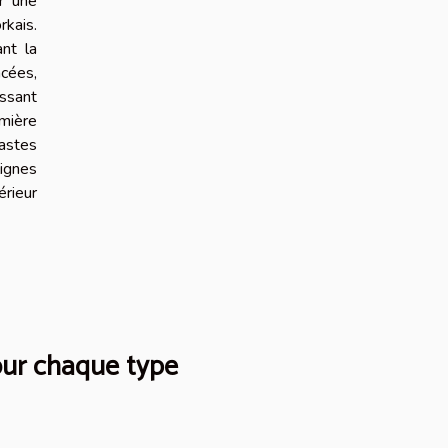
er une
rkais.
nt la
ncées,
issant
umière
rastes
lignes
érieur
our chaque type