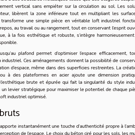
ent vertical sans empiéter sur la circulation au sol. Les sol
ur, libèrent la zone inférieure tout en multipliant les surfa
transforme une simple pièce en véritable loft industriel foncti
pos, au travail ou au rangement, tout en conservant l’esprit ouv
ique, à la fois esthétique et robuste, s’intègre harmonieusemen
sponible.
jusqu’au plafond permet d’optimiser l’espace efficacement, to
n industriel. Ces aménagements donnent la possibilité de conser
nsation d’espace, même dans des superficies restreintes. La créat
 ou à des plateformes en acier ajoute une dimension pratiq
’esthétique brute et épurée qui fait la singularité du style indus
i un levier stratégique pour maximiser le potentiel de chaque pi
oft industriel optimisé.
bruts
r apporte instantanément une touche d’authenticité propre à l’am
 perception de l’espace. Le choix du béton ciré pour les sols, les m