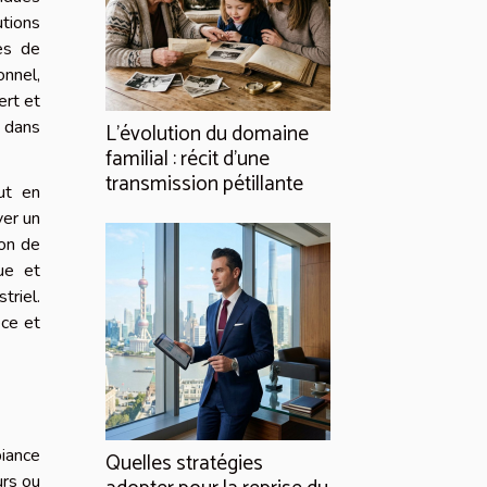
utions
ces de
onnel,
ert et
t dans
L’évolution du domaine
familial : récit d’une
transmission pétillante
ut en
ver un
ion de
ue et
triel.
èce et
biance
Quelles stratégies
urs ou