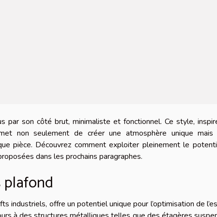
us par son côté brut, minimaliste et fonctionnel. Ce style, inspi
ermet non seulement de créer une atmosphère unique mais 
aque pièce. Découvrez comment exploiter pleinement le potenti
s proposées dans les prochains paragraphes.
s plafond
ts industriels, offre un potentiel unique pour l’optimisation de l’e
recours à des structures métalliques telles que des étagères susp