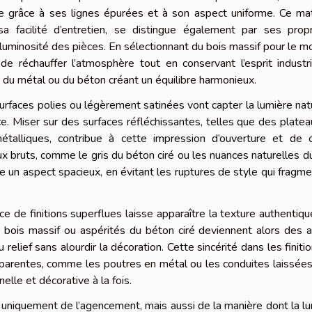
lle grâce à ses lignes épurées et à son aspect uniforme. Ce ma
a facilité d’entretien, se distingue également par ses propr
 luminosité des pièces. En sélectionnant du bois massif pour le mo
de réchauffer l’atmosphère tout en conservant l’esprit industri
ur du métal ou du béton créant un équilibre harmonieux.
surfaces polies ou légèrement satinées vont capter la lumière nat
space. Miser sur des surfaces réfléchissantes, telles que des plate
alliques, contribue à cette impression d’ouverture et de cl
aux bruts, comme le gris du béton ciré ou les nuances naturelles d
e un aspect spacieux, en évitant les ruptures de style qui fragm
ence de finitions superflues laisse apparaître la texture authentiq
du bois massif ou aspérités du béton ciré deviennent alors des 
 relief sans alourdir la décoration. Cette sincérité dans les finiti
pparentes, comme les poutres en métal ou les conduites laissées
elle et décorative à la fois.
uniquement de l’agencement, mais aussi de la manière dont la l