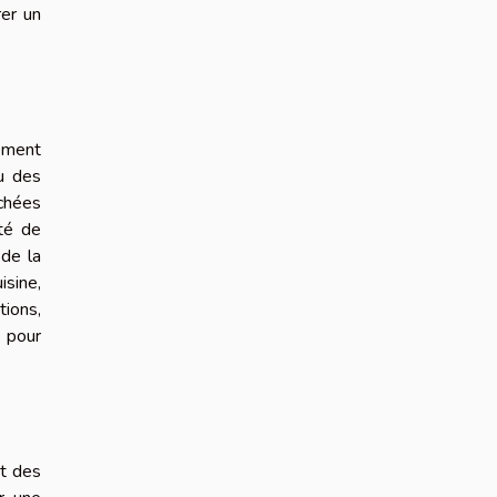
rer un
cement
u des
rchées
ité de
 de la
isine,
tions,
e pour
et des