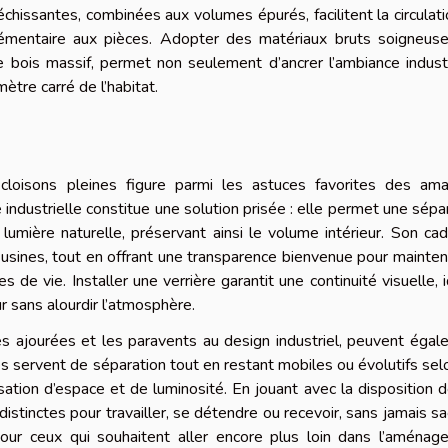
échissantes, combinées aux volumes épurés, facilitent la circulat
lémentaire aux pièces. Adopter des matériaux bruts soigneus
le bois massif, permet non seulement d’ancrer l’ambiance industr
tre carré de l’habitat.
cloisons pleines figure parmi les astuces favorites des ama
ndustrielle constitue une solution prisée : elle permet une sépa
 lumière naturelle, préservant ainsi le volume intérieur. Son ca
 usines, tout en offrant une transparence bienvenue pour mainten
 de vie. Installer une verrière garantit une continuité visuelle, 
ur sans alourdir l’atmosphère.
es ajourées et les paravents au design industriel, peuvent éga
s servent de séparation tout en restant mobiles ou évolutifs sel
tion d’espace et de luminosité. En jouant avec la disposition 
istinctes pour travailler, se détendre ou recevoir, sans jamais sac
 Pour ceux qui souhaitent aller encore plus loin dans l’aména