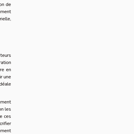
ion de
ement
ielle,
teurs
ration
dre en
ir une
idéale
lement
on les
de ces
rifier
gement