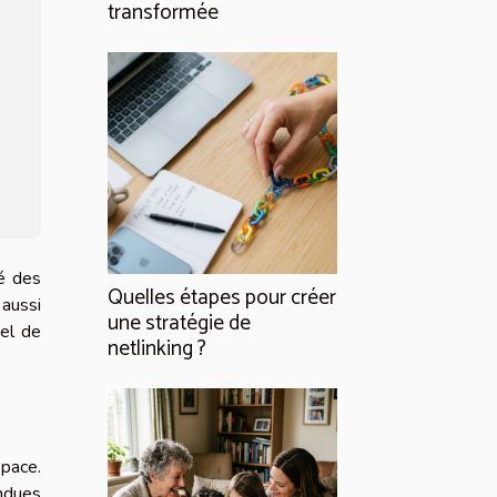
transformée
ré des
Quelles étapes pour créer
aussi
une stratégie de
el de
netlinking ?
space.
endues