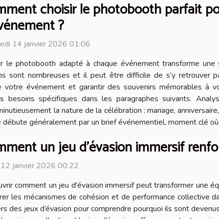
ment choisir le photobooth parfait p
vénement ?
edi 14 janvier 2026 01:06
ir le photobooth adapté à chaque événement transforme une 
ns sont nombreuses et il peut être difficile de s’y retrouver p
de votre événement et garantir des souvenirs mémorables à vo
s besoins spécifiques dans les paragraphes suivants. Analy
inutieusement la nature de la célébration : mariage, anniversair
 débute généralement par un brief événementiel, moment clé où l’
ment un jeu d'évasion immersif renforce
 12 janvier 2026 00:22
vrir comment un jeu d'évasion immersif peut transformer une équi
rer les mécanismes de cohésion et de performance collective da
vers des jeux d’évasion pour comprendre pourquoi ils sont devenu