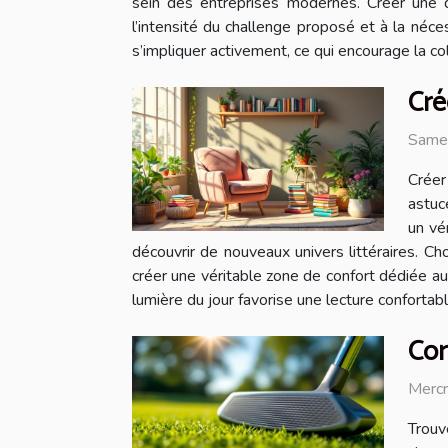
sein des entreprises modernes. Créer une d
l’intensité du challenge proposé et à la né
s’impliquer activement, ce qui encourage la c
Cré
Same
Créer
astuc
un vé
découvrir de nouveaux univers littéraires. Ch
créer une véritable zone de confort dédiée au bi
lumière du jour favorise une lecture confortable 
Com
Merc
Trouv