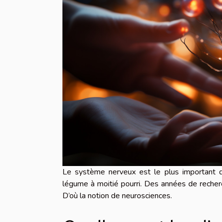
Le système nerveux est le plus important de
légume à moitié pourri. Des années de reche
D’où la notion de neurosciences.