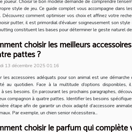
e joueur. Choisir le bon modèle demande de comprendre l’ensemb
ropre style de jeu. Ce guide complet vous accompagne dans les 
. Découvrez comment optimiser vos choix et affinez votre recher
ir putter, il est primordial d’évaluer soigneusement son style de
putting constituent les bases pour déterminer le geste naturel de 
ment choisir les meilleurs accessoir
tre pattes ?
di 13 décembre 2025 01:16
ir les accessoires adéquats pour son animal est une démarche 
ité au quotidien. Face à la multitude d’options disponibles,
 à ses besoins. En parcourant les prochains paragraphes, découvr
cieux compagnon à quatre pattes. Identifier les besoins spécifiqu
e étape afin de garantir un choix adapté d’accessoire animalier. La
maux. Par exemple, un chien senior nécessitera...
ment choisir le parfum qui complète v