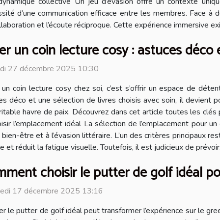
ynamique collective Un jeu d’évasion offre un contexte uniqu
cessité d’une communication efficace entre les membres. Face à 
ollaboration et l’écoute réciproque. Cette expérience immersive e
er un coin lecture cosy : astuces déco e
di 27 décembre 2025 10:30
 un coin lecture cosy chez soi, c’est s’offrir un espace de déte
es déco et une sélection de livres choisis avec soin, il devient 
ritable havre de paix. Découvrez dans cet article toutes les clé
oisir l’emplacement idéal La sélection de l’emplacement pour un 
en-être et à l’évasion littéraire. L’un des critères principaux rest
et réduit la fatigue visuelle. Toutefois, il est judicieux de prévoir.
ment choisir le putter de golf idéal po
redi 17 décembre 2025 13:16
er le putter de golf idéal peut transformer l’expérience sur le g