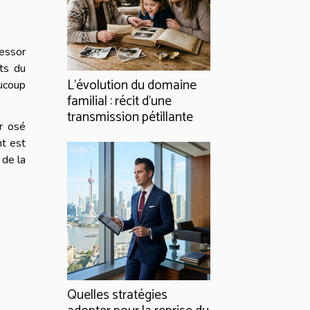
’essor
nts du
L’évolution du domaine
aucoup
familial : récit d’une
transmission pétillante
r osé
nt est
 de la
Quelles stratégies