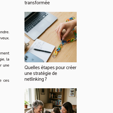
transformée
ndre.
rveux.
lement
ie, la
ur une
Quelles étapes pour créer
une stratégie de
netlinking ?
de ces