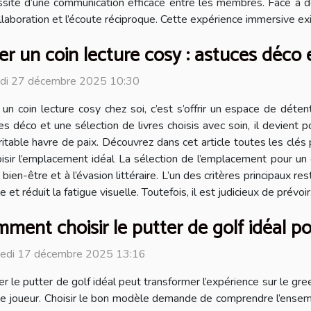
cessité d’une communication efficace entre les membres. Face à 
ollaboration et l’écoute réciproque. Cette expérience immersive e
er un coin lecture cosy : astuces déco e
di 27 décembre 2025 10:30
 un coin lecture cosy chez soi, c’est s’offrir un espace de déte
es déco et une sélection de livres choisis avec soin, il devient 
ritable havre de paix. Découvrez dans cet article toutes les clé
oisir l’emplacement idéal La sélection de l’emplacement pour un 
en-être et à l’évasion littéraire. L’un des critères principaux rest
et réduit la fatigue visuelle. Toutefois, il est judicieux de prévoir.
ment choisir le putter de golf idéal po
redi 17 décembre 2025 13:16
er le putter de golf idéal peut transformer l’expérience sur le g
e joueur. Choisir le bon modèle demande de comprendre l’ensemb