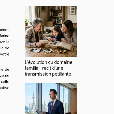
rines
farine
uve la
lle de
votre
L’évolution du domaine
familial : récit d’une
rie de
transmission pétillante
ive ne
 celle
native