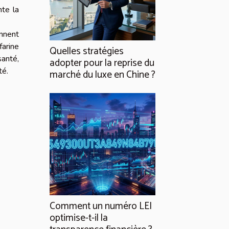
nte la
ennent
farine
Quelles stratégies
santé,
adopter pour la reprise du
té.
marché du luxe en Chine ?
Comment un numéro LEI
optimise-t-il la