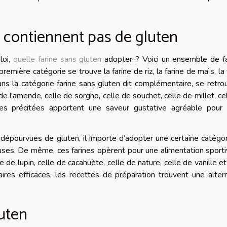
ne contiennent pas de gluten
loi,
quelle farine sans gluten
adopter ? Voici un ensemble de fa
emière catégorie se trouve la farine de riz, la farine de maïs, la 
dans la catégorie farine sans gluten dit complémentaire, se retro
le de l'amende, celle de sorgho, celle de souchet, celle de millet, ce
nes précitées apportent une saveur gustative agréable pour 
 dépourvues de gluten, il importe d’adopter une certaine catégo
uses. De même, ces farines opèrent pour une alimentation sport
e de lupin, celle de cacahuète, celle de nature, celle de vanille et
res efficaces, les recettes de préparation trouvent une alter
luten