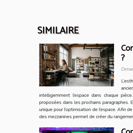
SIMILAIRE
Com
?
Diman
L’est
ancie
intelligemment l’espace dans chaque pièce
proposées dans les prochains paragraphes. Exp
unique pour l’optimisation de l’espace. Afin d
des mezzanines permet de créer du rangement ve
Com