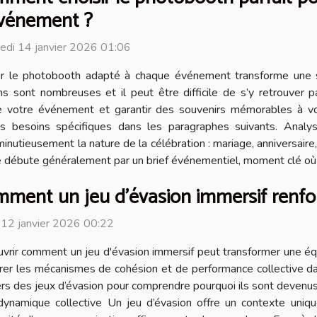
vénement ?
edi 14 janvier 2026 01:06
ir le photobooth adapté à chaque événement transforme une 
ns sont nombreuses et il peut être difficile de s’y retrouver p
de votre événement et garantir des souvenirs mémorables à vo
s besoins spécifiques dans les paragraphes suivants. Analy
inutieusement la nature de la célébration : mariage, anniversair
 débute généralement par un brief événementiel, moment clé où l’
ment un jeu d'évasion immersif renforce
 12 janvier 2026 00:22
vrir comment un jeu d'évasion immersif peut transformer une équi
rer les mécanismes de cohésion et de performance collective da
vers des jeux d’évasion pour comprendre pourquoi ils sont devenu
ynamique collective Un jeu d’évasion offre un contexte uniqu