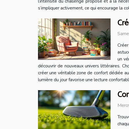
l’intensité du challenge proposé et à la né
s’impliquer activement, ce qui encourage la c
Cré
Same
Créer
astuc
un vé
découvrir de nouveaux univers littéraires. Ch
créer une véritable zone de confort dédiée au bi
lumière du jour favorise une lecture confortable 
Com
Merc
Trouv
chaqu