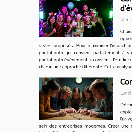
d'é
Mercr
Chois
optio
styles proposés. Pour maximiser l’impact 
photobooth qui convient parfaitement à vo
photobooth événement, il convient d’étudier m
chacun une approche différente. Cette analyse
Com
Lundi
Décou
explo
l’uni
sein des entreprises modernes. Créer une d