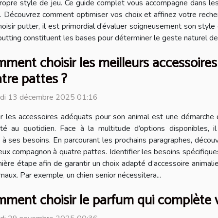
ropre style de jeu. Ce guide complet vous accompagne dans les 
. Découvrez comment optimiser vos choix et affinez votre recher
ir putter, il est primordial d’évaluer soigneusement son style de
putting constituent les bases pour déterminer le geste naturel de 
ment choisir les meilleurs accessoir
tre pattes ?
di 13 décembre 2025 01:16
ir les accessoires adéquats pour son animal est une démarche 
ité au quotidien. Face à la multitude d’options disponibles,
 à ses besoins. En parcourant les prochains paragraphes, découvr
cieux compagnon à quatre pattes. Identifier les besoins spécifiqu
e étape afin de garantir un choix adapté d’accessoire animalier. La
maux. Par exemple, un chien senior nécessitera...
ment choisir le parfum qui complète v