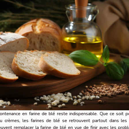
contenance en farine de blé reste indispensable. Que ce soit p
 ou crèmes, les farines de blé se retrouvent partout dans les
euvent remplacer la farine de blé en vue de finir avec les pro