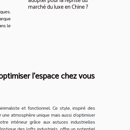
adopter pour la reprise du
marché du luxe en Chine ?
rques.
marque
ans le
 optimiser l'espace chez vous
inimaliste et fonctionnel. Ce style, inspiré des
r une atmosphère unique mais aussi d’optimiser
re intérieur grâce aux astuces industrielles
stique des lofts industriels, offre un potentiel