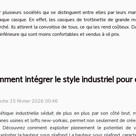
 plusieurs sociétés qui se distinguent entre elles par leurs ma
chaque casque. En effet, les casques de trottinette de grande 
ché. Ils attirent la convoitise de tous, ce qui les rend coûteux. D
férieure qui sont moins confortables et vendus à vil prix.
ment intégrer le style industriel pour
che 15 février 2026 00:46
hétique industrielle séduit de plus en plus par son côté brut, m
nnes usines et lofts new-yorkais, permet non seulement de crée
. Découvrez comment exploiter pleinement le potentiel de vot
loiter la hauteur sous plafond La hauteur sous plafond, caractéri