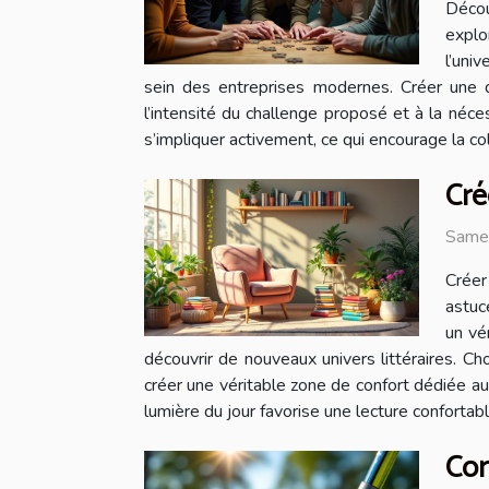
Décou
explo
l’uni
sein des entreprises modernes. Créer une d
l’intensité du challenge proposé et à la né
s’impliquer activement, ce qui encourage la c
Cré
Same
Créer
astuc
un vé
découvrir de nouveaux univers littéraires. Ch
créer une véritable zone de confort dédiée au bi
lumière du jour favorise une lecture confortable 
Com