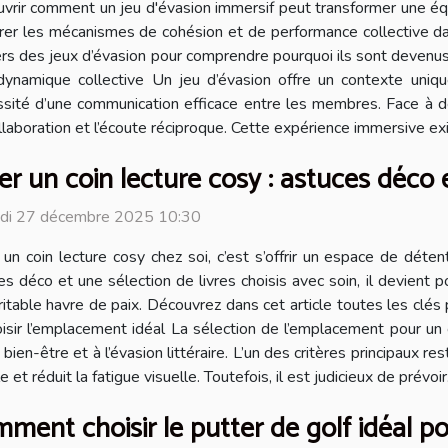
vrir comment un jeu d'évasion immersif peut transformer une équi
rer les mécanismes de cohésion et de performance collective da
vers des jeux d’évasion pour comprendre pourquoi ils sont devenu
ynamique collective Un jeu d’évasion offre un contexte uniqu
cessité d’une communication efficace entre les membres. Face à 
ollaboration et l’écoute réciproque. Cette expérience immersive e
er un coin lecture cosy : astuces déco e
di 27 décembre 2025 10:30
 un coin lecture cosy chez soi, c’est s’offrir un espace de déte
es déco et une sélection de livres choisis avec soin, il devient 
ritable havre de paix. Découvrez dans cet article toutes les clé
oisir l’emplacement idéal La sélection de l’emplacement pour un 
en-être et à l’évasion littéraire. L’un des critères principaux rest
et réduit la fatigue visuelle. Toutefois, il est judicieux de prévoir.
ment choisir le putter de golf idéal po