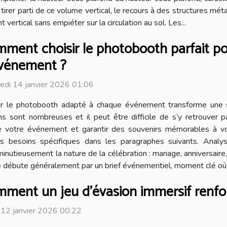
e tirer parti de ce volume vertical, le recours à des structures 
rtical sans empiéter sur la circulation au sol. Les...
ment choisir le photobooth parfait p
vénement ?
edi 14 janvier 2026 01:06
ir le photobooth adapté à chaque événement transforme une 
ns sont nombreuses et il peut être difficile de s’y retrouver p
de votre événement et garantir des souvenirs mémorables à vo
s besoins spécifiques dans les paragraphes suivants. Analy
inutieusement la nature de la célébration : mariage, anniversair
 débute généralement par un brief événementiel, moment clé où l’
ment un jeu d'évasion immersif renforce
 12 janvier 2026 00:22