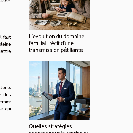
ntage.
L’évolution du domaine
l faut
familial : récit d’une
pleine
transmission pétillante
ettre
terie.
te des
ernier
ue qui
Quelles stratégies