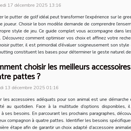
redi 17 décembre 2025 13:16
er le putter de golf idéal peut transformer l’expérience sur le g
e joueur. Choisir le bon modèle demande de comprendre l’ensemb
ropre style de jeu. Ce guide complet vous accompagne dans les 
. Découvrez comment optimiser vos choix et affinez votre recher
ir putter, il est primordial d’évaluer soigneusement son style de
putting constituent les bases pour déterminer le geste naturel de 
ment choisir les meilleurs accessoir
tre pattes ?
di 13 décembre 2025 01:16
ir les accessoires adéquats pour son animal est une démarche 
ité au quotidien. Face à la multitude d’options disponibles,
 à ses besoins. En parcourant les prochains paragraphes, découvr
cieux compagnon à quatre pattes. Identifier les besoins spécifiqu
e étape afin de garantir un choix adapté d’accessoire animalier. La