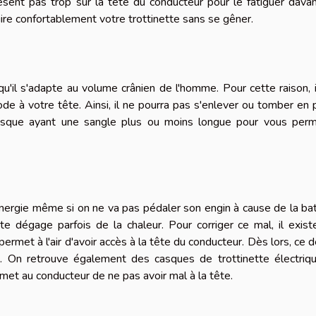
sent pas trop sur la tête du conducteur pour le fatiguer dava
ire confortablement votre trottinette sans se gêner.
u'il s'adapte au volume crânien de l'homme. Pour cette raison, i
de à votre tête. Ainsi, il ne pourra pas s'enlever ou tomber en 
n casque ayant une sangle plus ou moins longue pour vous perm
'énergie même si on ne va pas pédaler son engin à cause de la bat
tête dégage parfois de la chaleur. Pour corriger ce mal, il exis
ermet à l'air d'avoir accès à la tête du conducteur. Dès lors, ce d
te. On retrouve également des casques de trottinette électriq
rmet au conducteur de ne pas avoir mal à la tête.