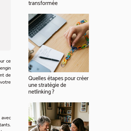
transformée
our ce
 engin
ant de
Quelles étapes pour créer
 votre
une stratégie de
netlinking ?
e avec
tants.