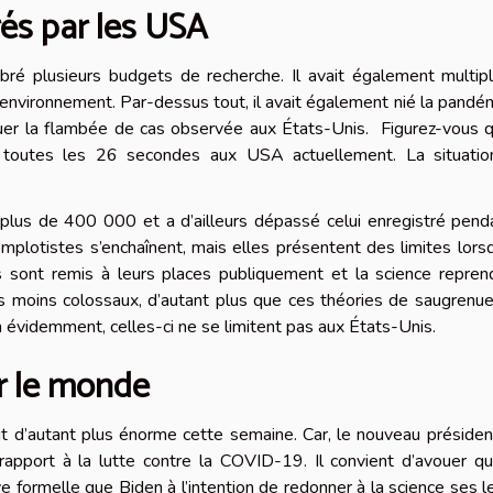
rés par les USA
abré plusieurs budgets de recherche. Il avait également multip
l’environnement. Par-dessus tout, il avait également nié la pandé
uer la flambée de cas observée aux États-Unis. Figurez-vous q
toutes les 26 secondes aux USA actuellement. La situatio
plus de 400 000 et a d’ailleurs dépassé celui enregistré pend
plotistes s’enchaînent, mais elles présentent des limites lors
ans sont remis à leurs places publiquement et la science repre
as moins colossaux, d’autant plus que ces théories de saugrenu
n évidemment, celles-ci ne se limitent pas aux États-Unis.
r le monde
 d’autant plus énorme cette semaine. Car, le nouveau présiden
rapport à la lutte contre la COVID-19. Il convient d’avouer q
ve formelle que Biden à l’intention de redonner à la science ses l