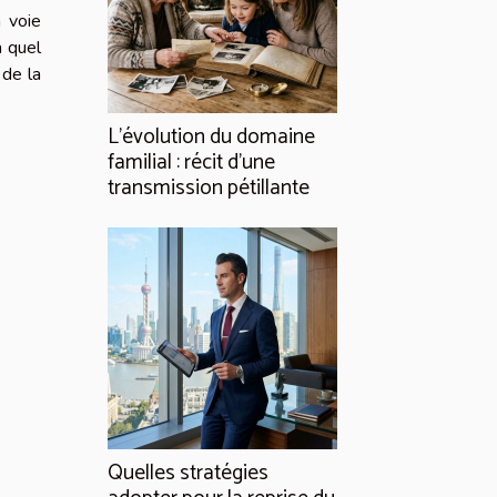
 voie
à quel
 de la
L’évolution du domaine
familial : récit d’une
transmission pétillante
Quelles stratégies