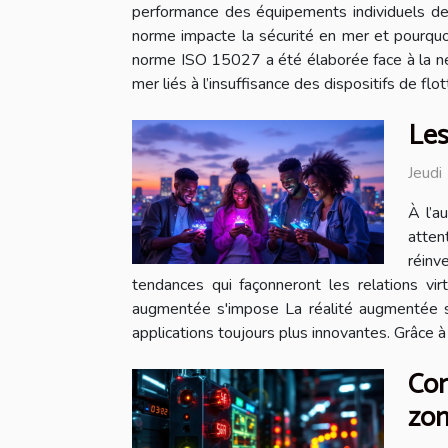
performance des équipements individuels de f
norme impacte la sécurité en mer et pourquo
norme ISO 15027 a été élaborée face à la né
mer liés à l’insuffisance des dispositifs de flo
Les
Jeudi
À l’a
atten
réinv
tendances qui façonneront les relations vir
augmentée s'impose La réalité augmentée s’i
applications toujours plus innovantes. Grâce 
Com
zon