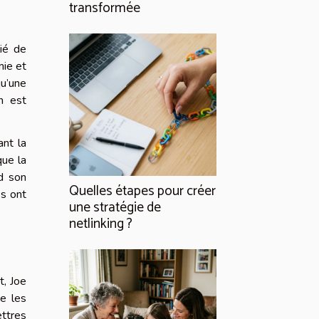
transformée
lié de
mie et
u’une
n est
ant la
que la
nd son
Quelles étapes pour créer
es ont
une stratégie de
netlinking ?
t, Joe
ue les
ettres