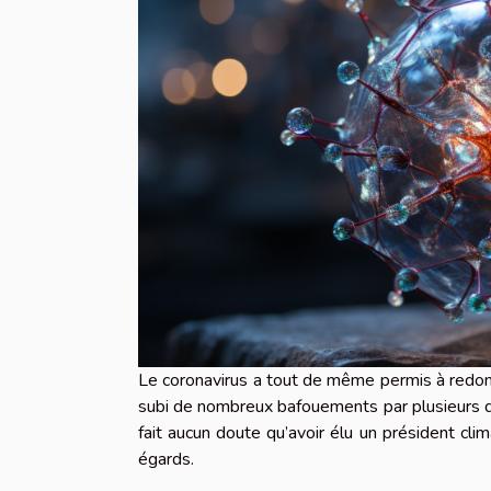
Le coronavirus a tout de même permis à redonne
subi de nombreux bafouements par plusieurs di
fait aucun doute qu’avoir élu un président cli
égards.