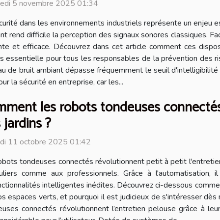
edi 5 novembre 2025 01:34
curité dans les environnements industriels représente un enjeu ess
nt rend difficile la perception des signaux sonores classiques. F
nte et efficace. Découvrez dans cet article comment ces disposi
us essentielle pour tous les responsables de la prévention des r
u de bruit ambiant dépasse fréquemment le seuil d'intelligibilit
r la sécurité en entreprise, car les...
ment les robots tondeuses connectés t
 jardins ?
di 11 octobre 2025 01:42
obots tondeuses connectés révolutionnent petit à petit l'entretien
culiers comme aux professionnels. Grâce à l'automatisation, 
onctionnalités intelligentes inédites. Découvrez ci-dessous comm
 espaces verts, et pourquoi il est judicieux de s'intéresser dès
uses connectés révolutionnent l’entretien pelouse grâce à leu