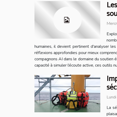
Les
sou
Mercr
Explo
nombr
humaines, il devient pertinent d'analyser l
réflexions approfondies pour mieux comprendr
compagnons AI dans le domaine du soutien émo
capacité à simuler l’écoute active, ces outils 
Imp
séc
Lund
La sé
plais