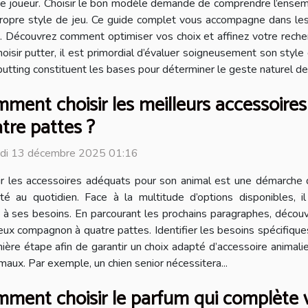
e joueur. Choisir le bon modèle demande de comprendre l’ensemb
ropre style de jeu. Ce guide complet vous accompagne dans les 
. Découvrez comment optimiser vos choix et affinez votre recher
ir putter, il est primordial d’évaluer soigneusement son style de
putting constituent les bases pour déterminer le geste naturel de 
ment choisir les meilleurs accessoir
tre pattes ?
di 13 décembre 2025 01:16
ir les accessoires adéquats pour son animal est une démarche 
ité au quotidien. Face à la multitude d’options disponibles,
 à ses besoins. En parcourant les prochains paragraphes, découvr
cieux compagnon à quatre pattes. Identifier les besoins spécifiqu
e étape afin de garantir un choix adapté d’accessoire animalier. La
maux. Par exemple, un chien senior nécessitera...
ment choisir le parfum qui complète v