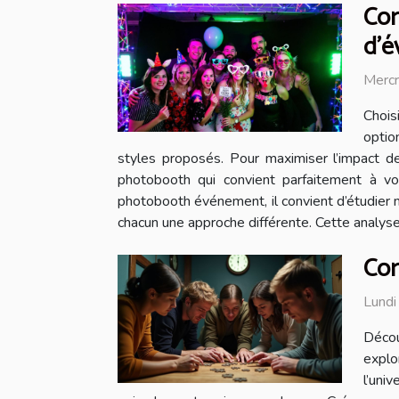
Com
d'é
Mercr
Chois
optio
styles proposés. Pour maximiser l’impact 
photobooth qui convient parfaitement à vo
photobooth événement, il convient d’étudier m
chacun une approche différente. Cette analyse
Com
Lundi
Décou
explo
l’uni