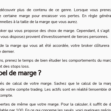
découvrir plus de contenu de ce genre. Lorsque vous prene
e certaine marge pour encaisser vos pertes. En règle général
nnelles à la taille de la marge que vous aurez.
oker qui vous propose des choix de marge. Cependant, il s’agit
t vous disposez provient d’investissement de tierces personnes.
de la marge qui vous ait été accordée, votre broker clôturera
e dernier.
ons, prenez le temps de bien étudier les comportements du mar
t des stops loss.
pel de marge ?
és de calcul de votre marge. Sachez que le calcul de la mar
 de votre compte trading. Les actifs sont en réalité l’ensemble 
 compte.
rtes de même que votre marge. Pour la calculer, il suffit de d
able par 100. En ce qui concerne les seuils, voici quelques préci