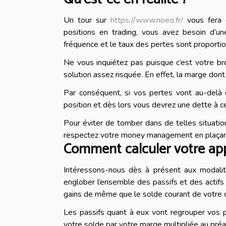
Un tour sur
https://www.noeo.fr/
vous fera 
positions en trading, vous avez besoin d’un
fréquence et le taux des pertes sont proportio
Ne vous inquiétez pas puisque c’est votre br
solution assez risquée. En effet, la marge don
Par conséquent, si vos pertes vont au-delà 
position et dès lors vous devrez une dette à c
Pour éviter de tomber dans de telles situati
respectez votre money management en plaçan
Comment calculer votre ap
Intéressons-nous dès à présent aux modalit
englober l’ensemble des passifs et des actifs
gains de même que le solde courant de votre
Les passifs quant à eux vont regrouper vos pe
votre solde par votre marge multipliée au préal