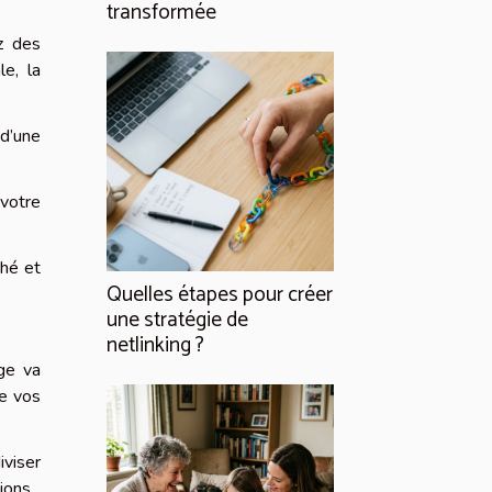
transformée
z des
e, la
 d’une
 votre
ché et
Quelles étapes pour créer
une stratégie de
netlinking ?
ge va
de vos
iviser
sions.