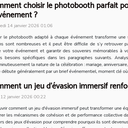
ment choisir le photobooth parfait p
vénement ?
edi 14 janvier 2026 01:06
ir le photobooth adapté à chaque événement transforme une 
ns sont nombreuses et il peut être difficile de s’y retrouver p
de votre événement et garantir des souvenirs mémorables à vo
s besoins spécifiques dans les paragraphes suivants. Analy
inutieusement la nature de la célébration : mariage, anniversair
 débute généralement par un brief événementiel, moment clé où l’
ment un jeu d'évasion immersif renforce
 12 janvier 2026 00:22
vrir comment un jeu d'évasion immersif peut transformer une équi
rer les mécanismes de cohésion et de performance collective da
vers des jeux d’évasion pour comprendre pourquoi ils sont devenu