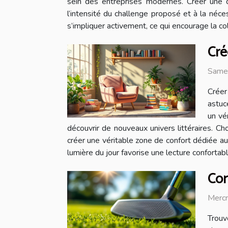
sein des entreprises modernes. Créer une d
l’intensité du challenge proposé et à la né
s’impliquer activement, ce qui encourage la c
Cré
Same
Créer
astuc
un vé
découvrir de nouveaux univers littéraires. Ch
créer une véritable zone de confort dédiée au bi
lumière du jour favorise une lecture confortable 
Com
Merc
Trouv