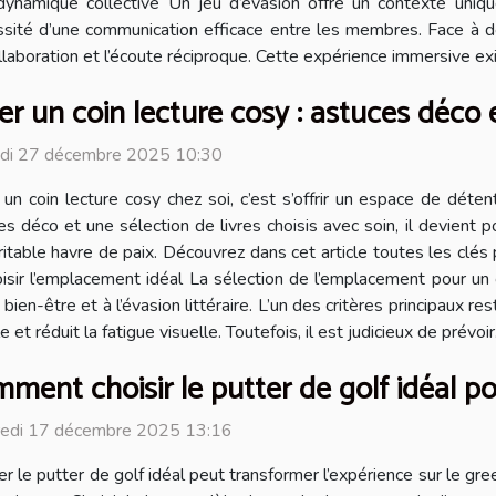
ynamique collective Un jeu d’évasion offre un contexte uniqu
cessité d’une communication efficace entre les membres. Face à 
ollaboration et l’écoute réciproque. Cette expérience immersive e
er un coin lecture cosy : astuces déco e
di 27 décembre 2025 10:30
 un coin lecture cosy chez soi, c’est s’offrir un espace de déte
es déco et une sélection de livres choisis avec soin, il devient 
ritable havre de paix. Découvrez dans cet article toutes les clé
oisir l’emplacement idéal La sélection de l’emplacement pour un 
en-être et à l’évasion littéraire. L’un des critères principaux rest
et réduit la fatigue visuelle. Toutefois, il est judicieux de prévoir.
ment choisir le putter de golf idéal po
redi 17 décembre 2025 13:16
er le putter de golf idéal peut transformer l’expérience sur le g