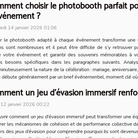
ment choisir le photobooth parfait p
vénement ?
edi 14 janvier 2026 01:06
ir le photobooth adapté à chaque événement transforme une 
ns sont nombreuses et il peut être difficile de s’y retrouver p
de votre événement et garantir des souvenirs mémorables à vo
s besoins spécifiques dans les paragraphes suivants. Analy
inutieusement la nature de la célébration : mariage, anniversair
 débute généralement par un brief événementiel, moment clé où l’
ment un jeu d'évasion immersif renforce
 12 janvier 2026 00:22
vrir comment un jeu d'évasion immersif peut transformer une équi
rer les mécanismes de cohésion et de performance collective da
vers des jeux d’évasion pour comprendre pourquoi ils sont devenu