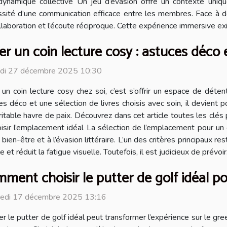
ynamique collective Un jeu d’évasion offre un contexte uniqu
cessité d’une communication efficace entre les membres. Face à 
ollaboration et l’écoute réciproque. Cette expérience immersive e
er un coin lecture cosy : astuces déco e
di 27 décembre 2025 10:30
 un coin lecture cosy chez soi, c’est s’offrir un espace de déte
es déco et une sélection de livres choisis avec soin, il devient 
ritable havre de paix. Découvrez dans cet article toutes les clé
oisir l’emplacement idéal La sélection de l’emplacement pour un 
en-être et à l’évasion littéraire. L’un des critères principaux rest
et réduit la fatigue visuelle. Toutefois, il est judicieux de prévoir.
ment choisir le putter de golf idéal po
redi 17 décembre 2025 13:16
er le putter de golf idéal peut transformer l’expérience sur le g