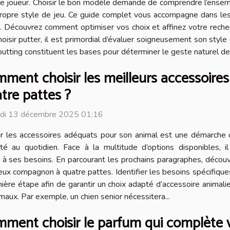
e joueur. Choisir le bon modèle demande de comprendre l’ensemb
ropre style de jeu. Ce guide complet vous accompagne dans les 
. Découvrez comment optimiser vos choix et affinez votre recher
ir putter, il est primordial d’évaluer soigneusement son style de
putting constituent les bases pour déterminer le geste naturel de 
ment choisir les meilleurs accessoir
tre pattes ?
di 13 décembre 2025 01:16
ir les accessoires adéquats pour son animal est une démarche 
ité au quotidien. Face à la multitude d’options disponibles,
 à ses besoins. En parcourant les prochains paragraphes, découvr
cieux compagnon à quatre pattes. Identifier les besoins spécifiqu
e étape afin de garantir un choix adapté d’accessoire animalier. La
maux. Par exemple, un chien senior nécessitera...
ment choisir le parfum qui complète v