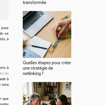
transformée
t pour
 de se
ités à
Quelles étapes pour créer
une stratégie de
orts à
netlinking ?
arc du
lade à
e sera
on que
endre