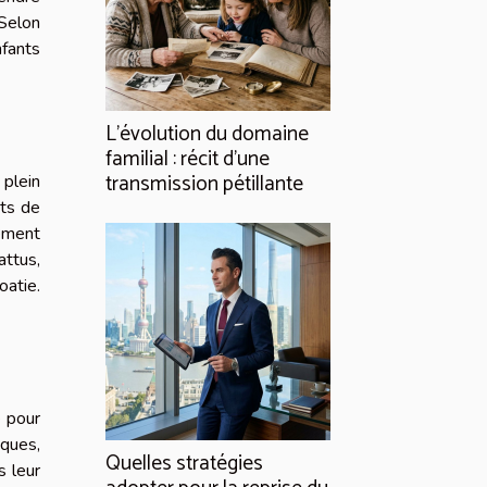
 Selon
nfants
L’évolution du domaine
familial : récit d’une
transmission pétillante
 plein
nts de
rement
attus,
oatie.
e pour
iques,
Quelles stratégies
s leur