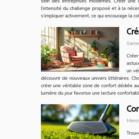
sein des entreprises modernes. Créer une d
l’intensité du challenge proposé et à la né
s’impliquer activement, ce qui encourage la c
Cré
Same
Créer
astuc
un vé
découvrir de nouveaux univers littéraires. Ch
créer une véritable zone de confort dédiée au bi
lumière du jour favorise une lecture confortable 
Com
Merc
Trouv