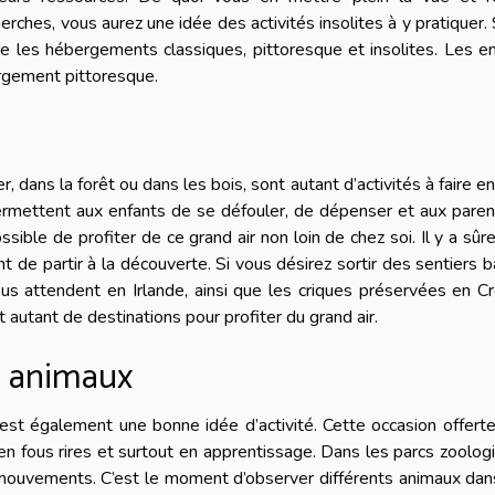
herches, vous aurez une idée des activités insolites à y pratiquer.
tre les hébergements classiques, pittoresque et insolites. Les e
ergement pittoresque.
 dans la forêt ou dans les bois, sont autant d’activités à faire en
s permettent aux enfants de se défouler, de dépenser et aux pare
sible de profiter de ce grand air non loin de chez soi. Il y a sû
 de partir à la découverte. Si vous désirez sortir des sentiers b
s attendent en Irlande, ainsi que les criques préservées en Cr
 autant de destinations pour profiter du grand air.
es animaux
est également une bonne idée d’activité. Cette occasion offert
en fous rires et surtout en apprentissage. Dans les parcs zoolog
 mouvements. C’est le moment d’observer différents animaux dan