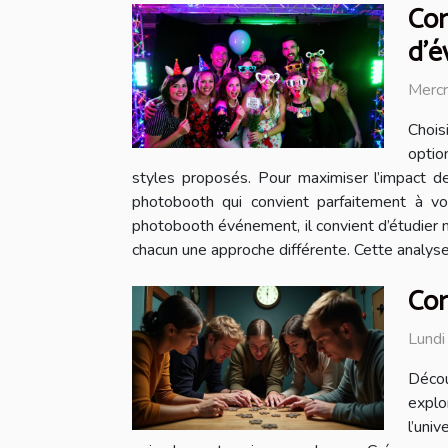
Com
d'é
Mercr
Chois
optio
styles proposés. Pour maximiser l’impact 
photobooth qui convient parfaitement à vo
photobooth événement, il convient d’étudier m
chacun une approche différente. Cette analyse
Com
Lundi
Décou
explo
l’uni