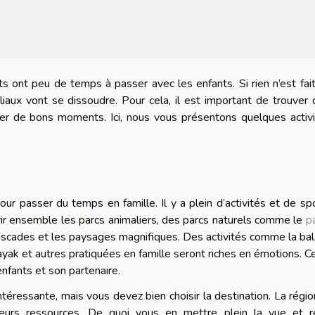
ts ont peu de temps à passer avec les enfants. Si rien n’est fai
liaux vont se dissoudre. Pour cela, il est important de trouver
sser de bons moments. Ici, nous vous présentons quelques activ
our passer du temps en famille. Il y a plein d’activités et de sp
vrir ensemble les parcs animaliers, des parcs naturels comme le
p
cascades et les paysages magnifiques. Des activités comme la ba
kayak et autres pratiquées en famille seront riches en émotions. C
nfants et son partenaire.
intéressante, mais vous devez bien choisir la destination. La régi
sieurs ressources. De quoi vous en mettre plein la vue et r