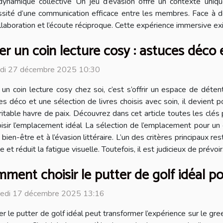
ynamique collective Un jeu d’évasion offre un contexte uniqu
cessité d’une communication efficace entre les membres. Face à 
ollaboration et l’écoute réciproque. Cette expérience immersive e
er un coin lecture cosy : astuces déco e
di 27 décembre 2025 10:30
 un coin lecture cosy chez soi, c’est s’offrir un espace de déte
es déco et une sélection de livres choisis avec soin, il devient 
ritable havre de paix. Découvrez dans cet article toutes les clé
oisir l’emplacement idéal La sélection de l’emplacement pour un 
en-être et à l’évasion littéraire. L’un des critères principaux rest
et réduit la fatigue visuelle. Toutefois, il est judicieux de prévoir.
ment choisir le putter de golf idéal po
redi 17 décembre 2025 13:16
er le putter de golf idéal peut transformer l’expérience sur le g