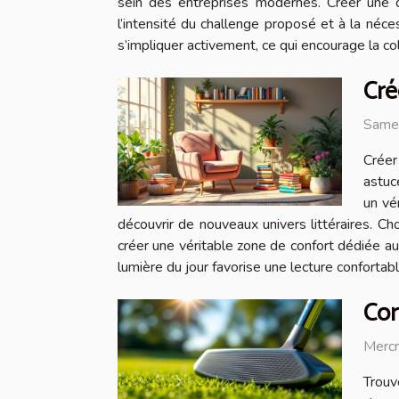
sein des entreprises modernes. Créer une d
l’intensité du challenge proposé et à la né
s’impliquer activement, ce qui encourage la c
Cré
Same
Créer
astuc
un vé
découvrir de nouveaux univers littéraires. Ch
créer une véritable zone de confort dédiée au bi
lumière du jour favorise une lecture confortable 
Com
Merc
Trouv