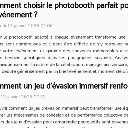
ment choisir le photobooth parfait p
vénement ?
edi 14 janvier 2026 01:06
ir le photobooth adapté à chaque événement transforme une 
ns sont nombreuses et il peut être difficile de s’y retrouver p
de votre événement et garantir des souvenirs mémorables à vo
s besoins spécifiques dans les paragraphes suivants. Analy
inutieusement la nature de la célébration : mariage, anniversair
 débute généralement par un brief événementiel, moment clé où l’
ment un jeu d'évasion immersif renforce
 12 janvier 2026 00:22
vrir comment un jeu d'évasion immersif peut transformer une équi
rer les mécanismes de cohésion et de performance collective da
vers des jeux d’évasion pour comprendre pourquoi ils sont devenu