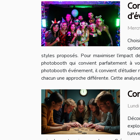
Com
d'é
Mercr
Chois
optio
styles proposés. Pour maximiser l’impact 
photobooth qui convient parfaitement à vo
photobooth événement, il convient d’étudier m
chacun une approche différente. Cette analyse
Com
Lundi
Décou
explo
l’uni