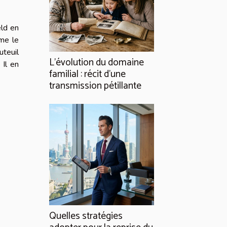
eld en
mme le
uteuil
L’évolution du domaine
 Il en
familial : récit d’une
transmission pétillante
Quelles stratégies