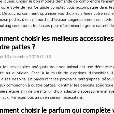
e joueur. Choisir le bon modèle demande de comprendre l’ensemb
ropre style de jeu. Ce guide complet vous accompagne dans les 
. Découvrez comment optimiser vos choix et affinez votre recher
ir putter, il est primordial d’évaluer soigneusement son style de
putting constituent les bases pour déterminer le geste naturel de 
ment choisir les meilleurs accessoir
tre pattes ?
di 13 décembre 2025 01:16
ir les accessoires adéquats pour son animal est une démarche 
ité au quotidien. Face à la multitude d’options disponibles,
 à ses besoins. En parcourant les prochains paragraphes, découvr
cieux compagnon à quatre pattes. Identifier les besoins spécifiqu
e étape afin de garantir un choix adapté d’accessoire animalier. La
maux. Par exemple, un chien senior nécessitera...
ment choisir le parfum qui complète v