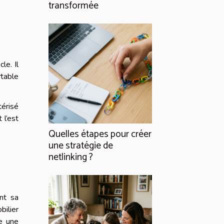
transformée
le. Il
rtable
térisé
 l’est
Quelles étapes pour créer
une stratégie de
netlinking ?
ant sa
bilier
te une