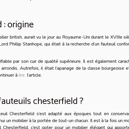
 : origine
lier british, aurait vu le jour au Royaume-Uni durant le XVIIIe sièc
rd Phillip Stanhope, qui était à la recherche d’un fauteuil confo
tifiable par son cuir de qualité supérieure. Il est également carac
rrondis. Autrefois, il était l’apanage de la classe bourgeoise et
ontinuer à
lire
l’article.
auteuils chesterfield ?
auteuil Chesterfield s’est adapté aux époques tout en conserv
ui un mobilier à la portée de tout-un chacun. Il est à la fois un mo
il Chesterfield, c’est opter pour un mobilier élégant qui appor